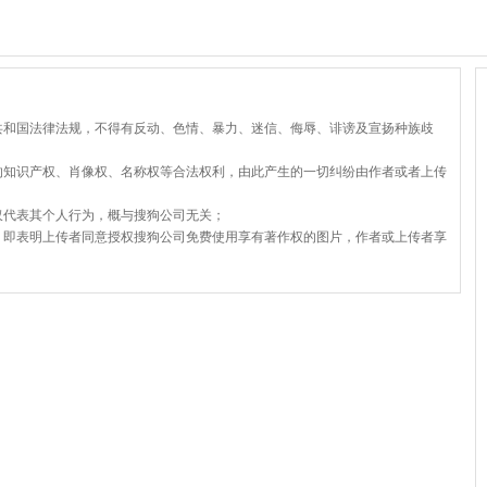
共和国法律法规，不得有反动、色情、暴力、迷信、侮辱、诽谤及宣扬种族歧
的知识产权、肖像权、名称权等合法权利，由此产生的一切纠纷由作者或者上传
仅代表其个人行为，概与搜狗公司无关；
，即表明上传者同意授权搜狗公司免费使用享有著作权的图片，作者或上传者享