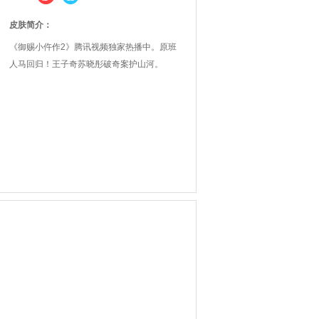
皮肤简介：
《御赐小仵作2》腾讯视频独家热播中。原班
人马回归！王子奇苏晓彤破奇案护山河。