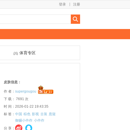
登录
注册
体育专区
皮肤信息：
作 者：
supergougou
下 载： 7691 次
时 间：2026-01-22 19:43:35
标 签：
中国
棕色
影视
古装
悬疑
御赐小仵作
小仵作
分 享：