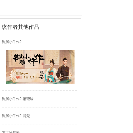
该作者其他作品
御赐小仵作2
御赐小仵作2·萧瑾瑜
御赐小仵作2·楚楚
复古哈基米