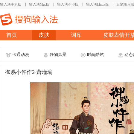
输入法手机版
输入法Mac版
输入法企业版
输入法Linux版
五笔输入
首页
皮肤
词库
皮肤表情开
卡通动漫
静物风景
时尚酷炫
动态
御赐小仵作2·萧瑾瑜