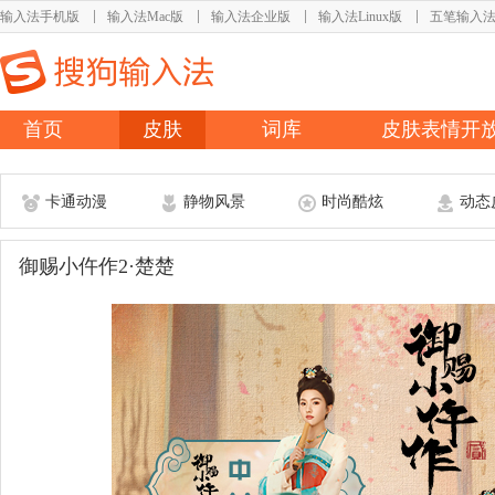
输入法手机版
输入法Mac版
输入法企业版
输入法Linux版
五笔输入
首页
皮肤
词库
皮肤表情开
卡通动漫
静物风景
时尚酷炫
动态
御赐小仵作2·楚楚