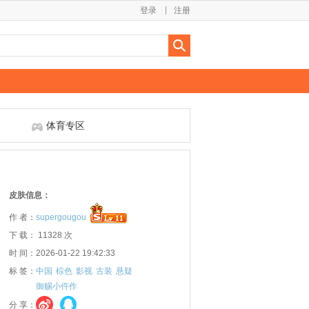
登录
注册
体育专区
皮肤信息：
作 者：
supergougou
下 载： 11328 次
时 间：2026-01-22 19:42:33
标 签：
中国
棕色
影视
古装
悬疑
御赐小仵作
分 享：