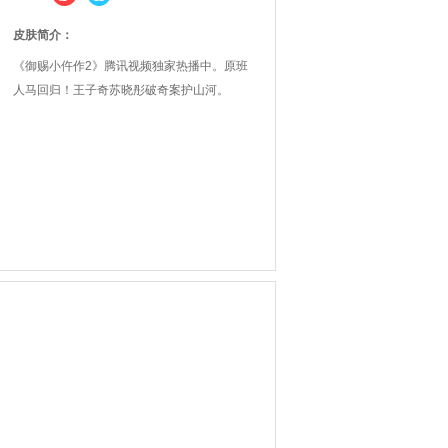
皮肤简介：
《御赐小仵作2》腾讯视频独家热播中。原班
人马回归！王子奇苏晓彤破奇案护山河。