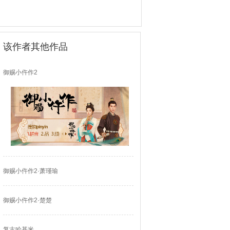
该作者其他作品
御赐小仵作2
御赐小仵作2·萧瑾瑜
御赐小仵作2·楚楚
复古哈基米