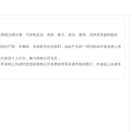
共和国法律法规，不得有反动、色情、暴力、迷信、侮辱、诽谤及宣扬种族歧
的知识产权、肖像权、名称权等合法权利，由此产生的一切纠纷由作者或者上传
仅代表其个人行为，概与搜狗公司无关；
，即表明上传者同意授权搜狗公司免费使用享有著作权的图片，作者或上传者享