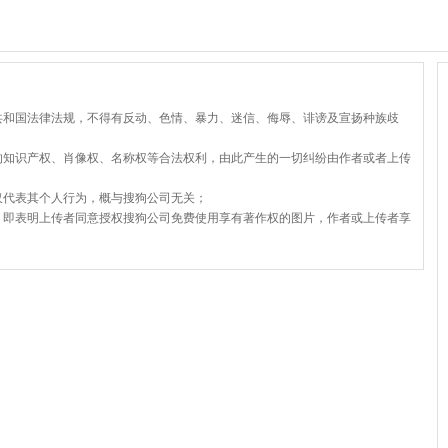
共和国法律法规，不得有反动、色情、暴力、迷信、侮辱、诽谤及宣扬种族歧
的知识产权、肖像权、名称权等合法权利，由此产生的一切纠纷由作者或者上传
仅代表其个人行为，概与搜狗公司无关；
，即表明上传者同意授权搜狗公司免费使用享有著作权的图片，作者或上传者享