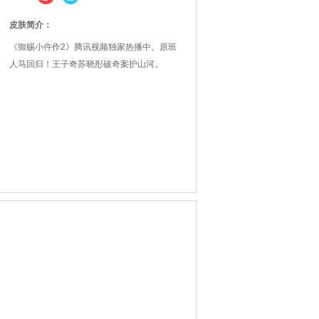
皮肤简介：
《御赐小仵作2》腾讯视频独家热播中。原班
人马回归！王子奇苏晓彤破奇案护山河。