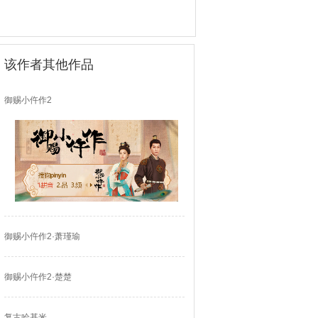
该作者其他作品
御赐小仵作2
御赐小仵作2·萧瑾瑜
御赐小仵作2·楚楚
复古哈基米