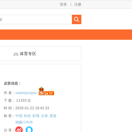
登录
注册
体育专区
皮肤信息：
作 者：
supergougou
下 载： 11333 次
时 间：2026-01-22 19:42:33
标 签：
中国
棕色
影视
古装
悬疑
御赐小仵作
分 享：