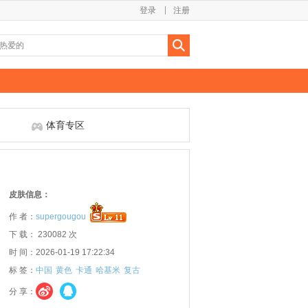
登录
注册
体育专区
皮肤信息：
作 者：
supergougou
下 载： 230082 次
时 间：2026-01-19 17:22:34
标 签：
中国
黄色
卡通
哈基米
复古
分 享：