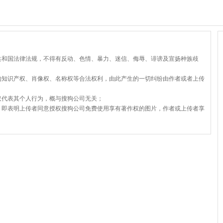
共和国法律法规，不得有反动、色情、暴力、迷信、侮辱、诽谤及宣扬种族歧
的知识产权、肖像权、名称权等合法权利，由此产生的一切纠纷由作者或者上传
仅代表其个人行为，概与搜狗公司无关；
，即表明上传者同意授权搜狗公司免费使用享有著作权的图片，作者或上传者享