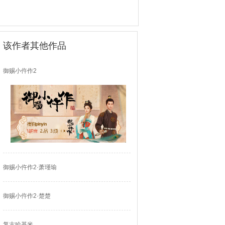
该作者其他作品
御赐小仵作2
御赐小仵作2·萧瑾瑜
御赐小仵作2·楚楚
复古哈基米