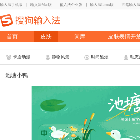
输入法手机版
输入法Mac版
输入法企业版
输入法Linux版
五笔输入
首页
皮肤
词库
皮肤表情开
卡通动漫
静物风景
时尚酷炫
动态
池塘小鸭