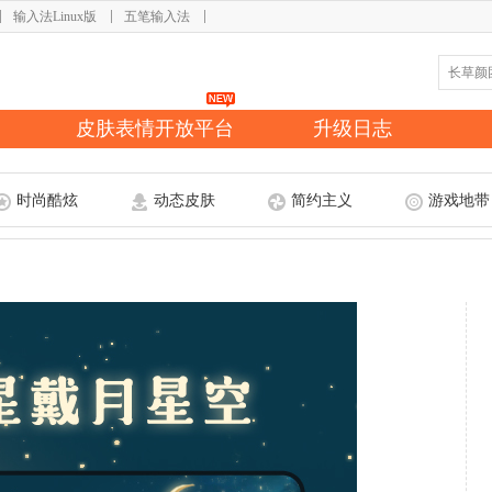
输入法Linux版
五笔输入法
皮肤表情开放平台
升级日志
时尚酷炫
动态皮肤
简约主义
游戏地带