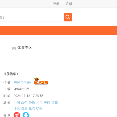
登录
注册
体育专区
皮肤信息：
作 者：
supergougou
下 载： 494459 次
时 间：2024-11-13 17:39:55
标 签：
中国
白色
静物
星空
美丽
漂亮
环境
自然
生态
护眼
分 享：