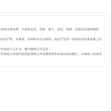
共和国法律法规，不得有反动、色情、暴力、迷信、侮辱、诽谤及宣扬种族歧
的知识产权、肖像权、名称权等合法权利，由此产生的一切纠纷由作者或者上传
仅代表其个人行为，概与搜狗公司无关；
，即表明上传者同意授权搜狗公司免费使用享有著作权的图片，作者或上传者享