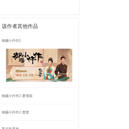
该作者其他作品
御赐小仵作2
御赐小仵作2·萧瑾瑜
御赐小仵作2·楚楚
复古哈基米