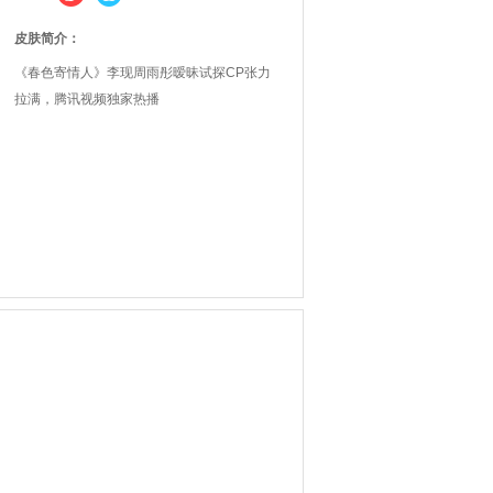
皮肤简介：
《春色寄情人》李现周雨彤暧昧试探CP张力
拉满，腾讯视频独家热播