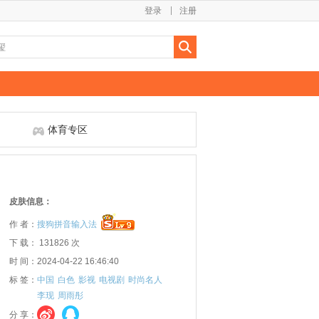
登录
注册
体育专区
皮肤信息：
作 者：
搜狗拼音输入法
下 载： 131826 次
时 间：2024-04-22 16:46:40
标 签：
中国
白色
影视
电视剧
时尚名人
李现
周雨彤
分 享：