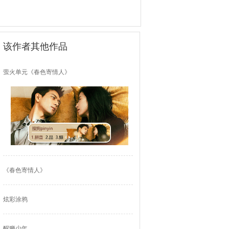
该作者其他作品
萤火单元《春色寄情人》
《春色寄情人》
炫彩涂鸦
醒狮少年