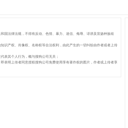
共和国法律法规，不得有反动、色情、暴力、迷信、侮辱、诽谤及宣扬种族歧
的知识产权、肖像权、名称权等合法权利，由此产生的一切纠纷由作者或者上传
仅代表其个人行为，概与搜狗公司无关；
，即表明上传者同意授权搜狗公司免费使用享有著作权的图片，作者或上传者享