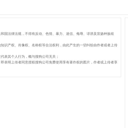
共和国法律法规，不得有反动、色情、暴力、迷信、侮辱、诽谤及宣扬种族歧
的知识产权、肖像权、名称权等合法权利，由此产生的一切纠纷由作者或者上传
仅代表其个人行为，概与搜狗公司无关；
，即表明上传者同意授权搜狗公司免费使用享有著作权的图片，作者或上传者享