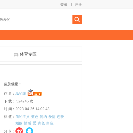
登录
注册
体育专区
皮肤信息：
作 者：
蕊訫訫
下 载： 524246 次
时 间：2023-04-26 14:02:43
标 签：
简约主义
蓝色
简约
爱情
恋爱
婚姻
情感
爱
青色
白色
分 享：