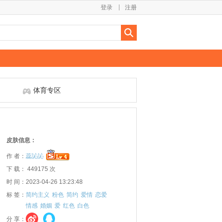
登录
注册
体育专区
皮肤信息：
作 者：
蕊訫訫
下 载： 449175 次
时 间：2023-04-26 13:23:48
标 签：
简约主义
粉色
简约
爱情
恋爱
情感
婚姻
爱
红色
白色
分 享：