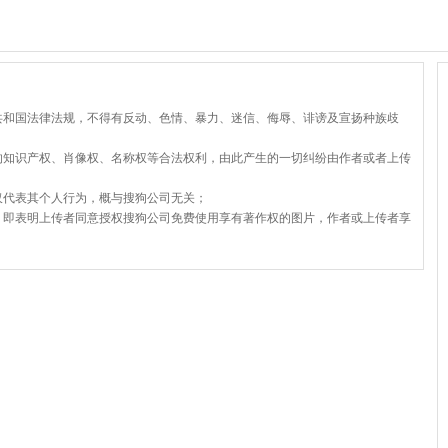
共和国法律法规，不得有反动、色情、暴力、迷信、侮辱、诽谤及宣扬种族歧
的知识产权、肖像权、名称权等合法权利，由此产生的一切纠纷由作者或者上传
仅代表其个人行为，概与搜狗公司无关；
，即表明上传者同意授权搜狗公司免费使用享有著作权的图片，作者或上传者享