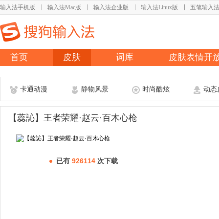
输入法手机版
输入法Mac版
输入法企业版
输入法Linux版
五笔输入
首页
皮肤
词库
皮肤表情开
卡通动漫
静物风景
时尚酷炫
动态
【蕊訫】王者荣耀·赵云·百木心枪
已有
926114
次下载