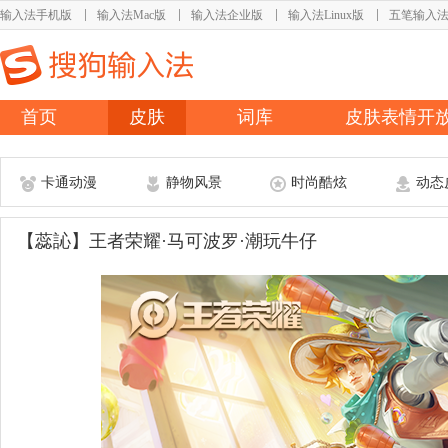
输入法手机版
输入法Mac版
输入法企业版
输入法Linux版
五笔输入
首页
皮肤
词库
皮肤表情开
卡通动漫
静物风景
时尚酷炫
动态
【蕊訫】王者荣耀·马可波罗·潮玩牛仔