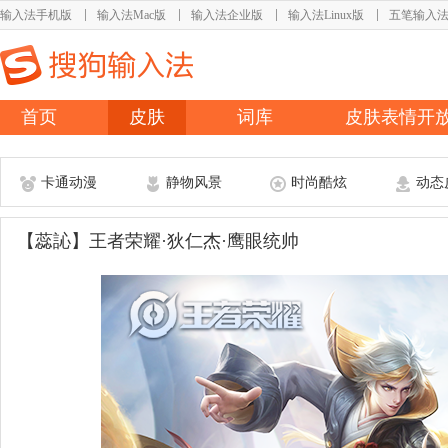
输入法手机版
输入法Mac版
输入法企业版
输入法Linux版
五笔输入
首页
皮肤
词库
皮肤表情开
卡通动漫
静物风景
时尚酷炫
动态
【蕊訫】王者荣耀·狄仁杰·鹰眼统帅