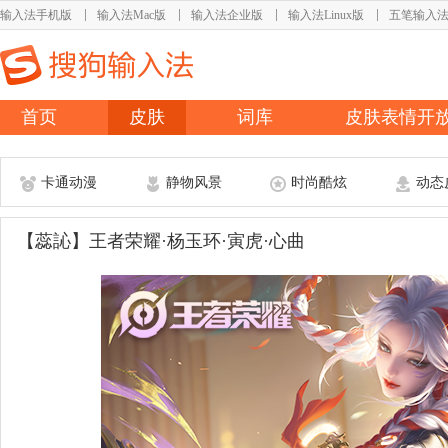
输入法手机版
输入法Mac版
输入法企业版
输入法Linux版
五笔输入
首页
皮肤
词库
皮肤表情开
卡通动漫
静物风景
时尚酷炫
动态
【蕊訫】王者荣耀·杨玉环·寅虎·心曲