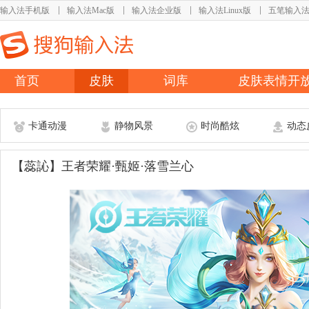
输入法手机版
输入法Mac版
输入法企业版
输入法Linux版
五笔输入
首页
皮肤
词库
皮肤表情开
卡通动漫
静物风景
时尚酷炫
动态
【蕊訫】王者荣耀·甄姬·落雪兰心