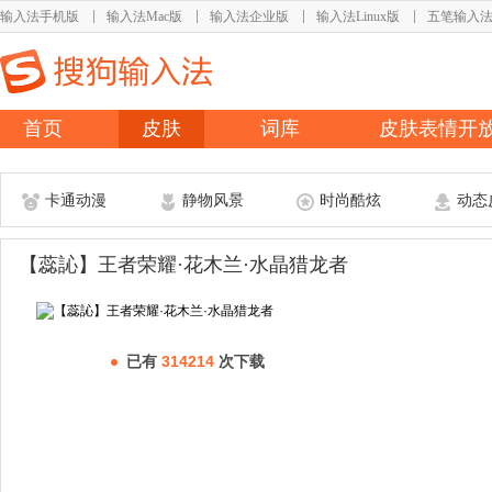
输入法手机版
输入法Mac版
输入法企业版
输入法Linux版
五笔输入
首页
皮肤
词库
皮肤表情开
卡通动漫
静物风景
时尚酷炫
动态
【蕊訫】王者荣耀·花木兰·水晶猎龙者
已有
314214
次下载