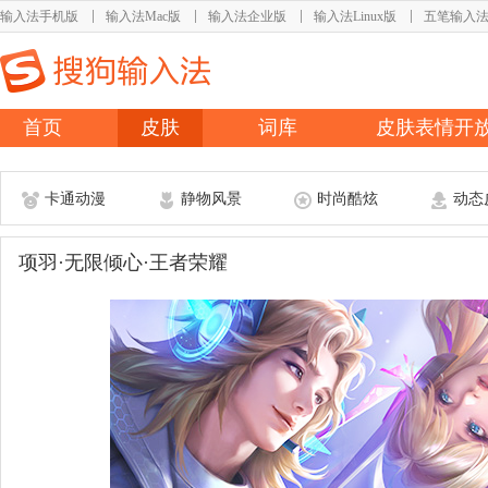
输入法手机版
输入法Mac版
输入法企业版
输入法Linux版
五笔输入
首页
皮肤
词库
皮肤表情开
卡通动漫
静物风景
时尚酷炫
动态
项羽·无限倾心·王者荣耀