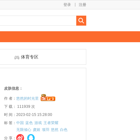
登录
注册
体育专区
皮肤信息：
作 者：
悠然的时光里
下 载： 111939 次
时 间：2023-02-15 15:28:00
标 签：
中国
蓝色
游戏
王者荣耀
无限倾心
虞姬
项羽
悠然
白色
分 享：