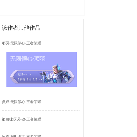
该作者其他作品
项羽·无限倾心·王者荣耀
虞姬·无限倾心·王者荣耀
银白咏叹调·铠·王者荣耀
冰霜神祇·盘古·王者荣耀