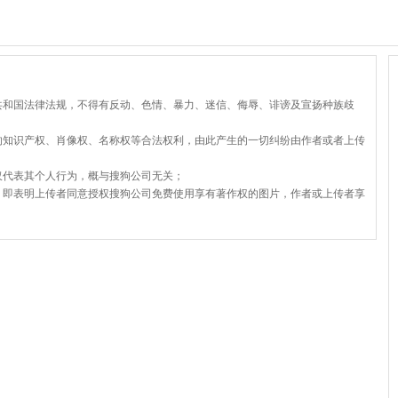
共和国法律法规，不得有反动、色情、暴力、迷信、侮辱、诽谤及宣扬种族歧
的知识产权、肖像权、名称权等合法权利，由此产生的一切纠纷由作者或者上传
仅代表其个人行为，概与搜狗公司无关；
，即表明上传者同意授权搜狗公司免费使用享有著作权的图片，作者或上传者享