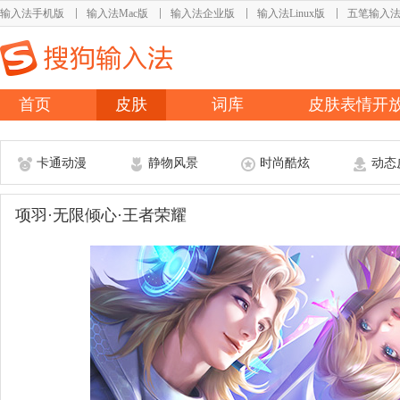
输入法手机版
输入法Mac版
输入法企业版
输入法Linux版
五笔输入
首页
皮肤
词库
皮肤表情开
卡通动漫
静物风景
时尚酷炫
动态
项羽·无限倾心·王者荣耀