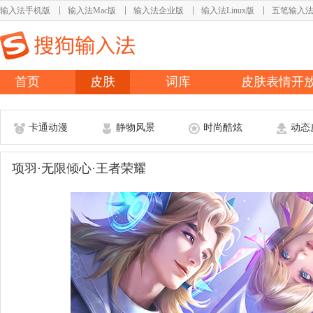
输入法手机版
输入法Mac版
输入法企业版
输入法Linux版
五笔输入
首页
皮肤
词库
皮肤表情开
卡通动漫
静物风景
时尚酷炫
动态
项羽·无限倾心·王者荣耀