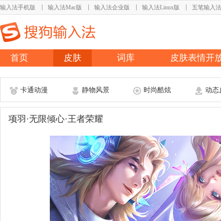
输入法手机版
输入法Mac版
输入法企业版
输入法Linux版
五笔输入
首页
皮肤
词库
皮肤表情开
卡通动漫
静物风景
时尚酷炫
动态
项羽·无限倾心·王者荣耀