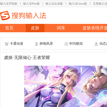
输入法手机版
输入法Mac版
输入法企业版
输入法Linux版
五笔输入
首页
皮肤
词库
皮肤表情开
卡通动漫
静物风景
时尚酷炫
动态
虞姬·无限倾心·王者荣耀