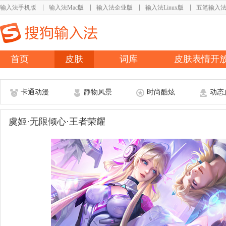
输入法手机版
输入法Mac版
输入法企业版
输入法Linux版
五笔输入
首页
皮肤
词库
皮肤表情开
卡通动漫
静物风景
时尚酷炫
动态
虞姬·无限倾心·王者荣耀