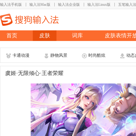
输入法手机版
输入法Mac版
输入法企业版
输入法Linux版
五笔输入
首页
皮肤
词库
皮肤表情开
卡通动漫
静物风景
时尚酷炫
动态
虞姬·无限倾心·王者荣耀