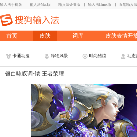
输入法手机版
输入法Mac版
输入法企业版
输入法Linux版
五笔输入
首页
皮肤
词库
皮肤表情开
卡通动漫
静物风景
时尚酷炫
动态
银白咏叹调·铠·王者荣耀