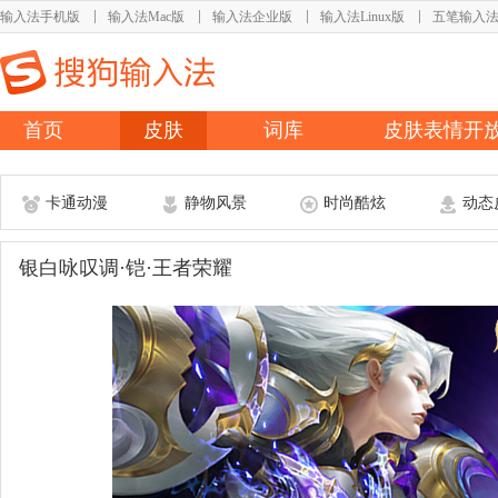
输入法手机版
输入法Mac版
输入法企业版
输入法Linux版
五笔输入
首页
皮肤
词库
皮肤表情开
卡通动漫
静物风景
时尚酷炫
动态
银白咏叹调·铠·王者荣耀