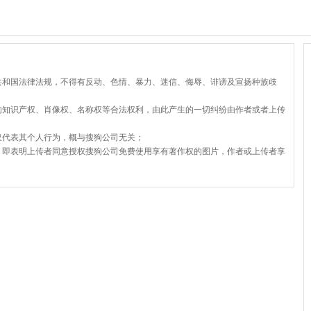
共和国法律法规，不得有反动、色情、暴力、迷信、侮辱、诽谤及宣扬种族歧
的知识产权、肖像权、名称权等合法权利，由此产生的一切纠纷由作者或者上传
仅代表其个人行为，概与搜狗公司无关；
，即表明上传者同意授权搜狗公司免费使用享有著作权的图片，作者或上传者享