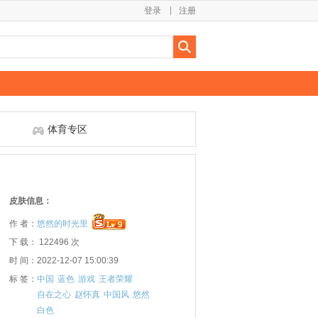
登录
注册
体育专区
皮肤信息：
作 者：
悠然的时光里
下 载： 122496 次
时 间：2022-12-07 15:00:39
标 签：
中国
蓝色
游戏
王者荣耀
自在之心
赵怀真
中国风
悠然
白色