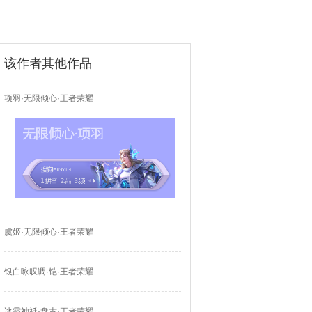
该作者其他作品
项羽·无限倾心·王者荣耀
虞姬·无限倾心·王者荣耀
银白咏叹调·铠·王者荣耀
冰霜神祇·盘古·王者荣耀