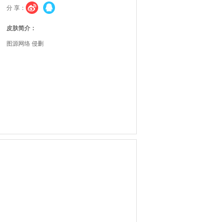
分 享：
皮肤简介：
图源网络 侵删