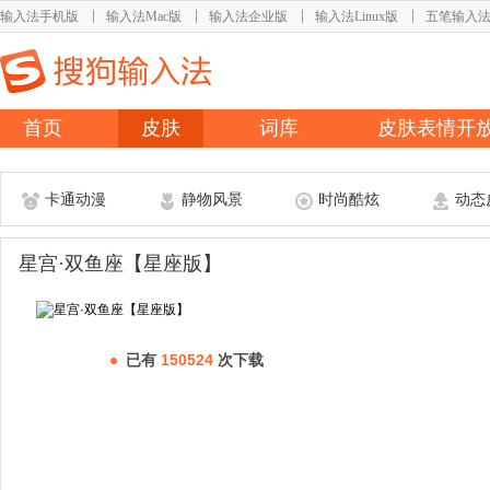
输入法手机版
输入法Mac版
输入法企业版
输入法Linux版
五笔输入
首页
皮肤
词库
皮肤表情开
卡通动漫
静物风景
时尚酷炫
动态
星宫·双鱼座【星座版】
已有
150524
次下载