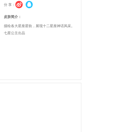
分 享：
皮肤简介：
描绘各大星座星轨，展现十二星座神话风采。
七星公主出品