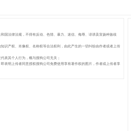
共和国法律法规，不得有反动、色情、暴力、迷信、侮辱、诽谤及宣扬种族歧
的知识产权、肖像权、名称权等合法权利，由此产生的一切纠纷由作者或者上传
仅代表其个人行为，概与搜狗公司无关；
，即表明上传者同意授权搜狗公司免费使用享有著作权的图片，作者或上传者享