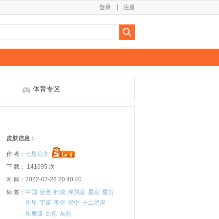
登录
注册
体育专区
皮肤信息：
作 者：
七星公主
下 载： 141695 次
时 间：2022-07-26 20:40:40
标 签：
中国
蓝色
酷炫
摩羯座
星座
星宫
星星
宇宙
夜空
星空
十二星座
星座版
白色
灰色