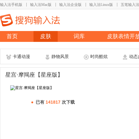
输入法手机版
输入法Mac版
输入法企业版
输入法Linux版
五笔输入
首页
皮肤
词库
皮肤表情开
卡通动漫
静物风景
时尚酷炫
动态
星宫·摩羯座【星座版】
已有
141817
次下载