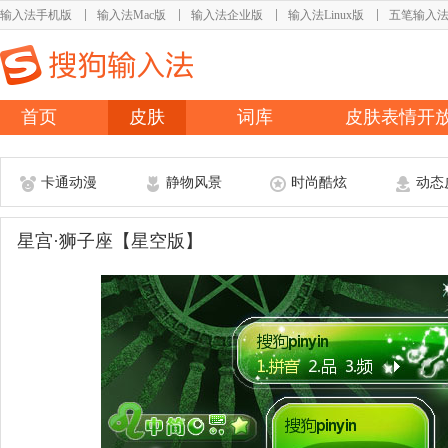
输入法手机版
输入法Mac版
输入法企业版
输入法Linux版
五笔输入
首页
皮肤
词库
皮肤表情开
卡通动漫
静物风景
时尚酷炫
动态
星宫·狮子座【星空版】