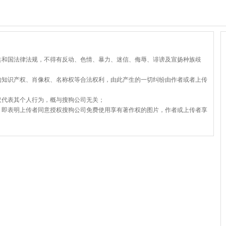
共和国法律法规，不得有反动、色情、暴力、迷信、侮辱、诽谤及宣扬种族歧
的知识产权、肖像权、名称权等合法权利，由此产生的一切纠纷由作者或者上传
仅代表其个人行为，概与搜狗公司无关；
，即表明上传者同意授权搜狗公司免费使用享有著作权的图片，作者或上传者享