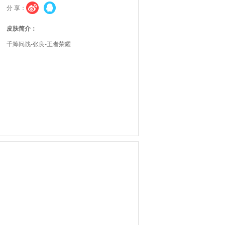
分 享：
皮肤简介：
千筹问战-张良-王者荣耀