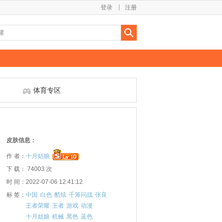
登录
注册
体育专区
皮肤信息：
作 者：
十月姑娘
下 载： 74003 次
时 间：2022-07-06 12:41:12
标 签：
中国
白色
酷炫
千筹问战
张良
王者荣耀
王者
游戏
动漫
十月姑娘
机械
黑色
蓝色