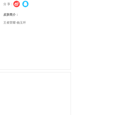
分 享：
皮肤简介：
王者荣耀-杨玉环