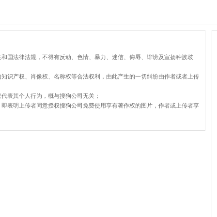
共和国法律法规，不得有反动、色情、暴力、迷信、侮辱、诽谤及宣扬种族歧
的知识产权、肖像权、名称权等合法权利，由此产生的一切纠纷由作者或者上传
仅代表其个人行为，概与搜狗公司无关；
，即表明上传者同意授权搜狗公司免费使用享有著作权的图片，作者或上传者享