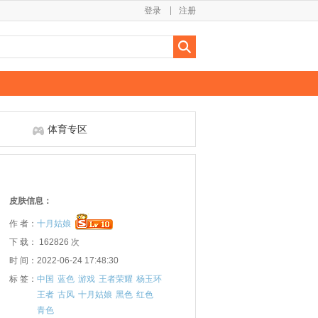
登录
注册
体育专区
皮肤信息：
作 者：
十月姑娘
下 载： 162826 次
时 间：2022-06-24 17:48:30
标 签：
中国
蓝色
游戏
王者荣耀
杨玉环
王者
古风
十月姑娘
黑色
红色
青色