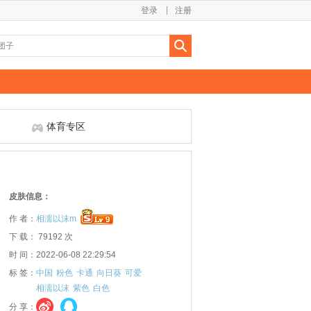
登录
注册
体育专区
皮肤信息：
作 者：
相濡以沫m
下 载： 79192 次
时 间：2022-06-08 22:29:54
标 签：
中国
粉色
卡通
向日葵
可爱
相濡以沫
紫色
白色
分 享：