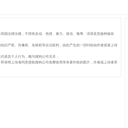
共和国法律法规，不得有反动、色情、暴力、迷信、侮辱、诽谤及宣扬种族歧
的知识产权、肖像权、名称权等合法权利，由此产生的一切纠纷由作者或者上传
仅代表其个人行为，概与搜狗公司无关；
，即表明上传者同意授权搜狗公司免费使用享有著作权的图片，作者或上传者享