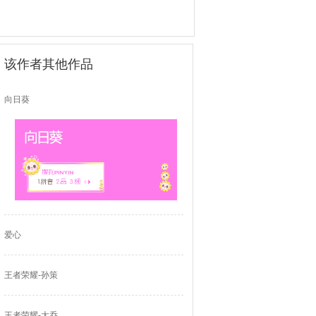
该作者其他作品
向日葵
爱心
王者荣耀-孙策
王者荣耀-大乔