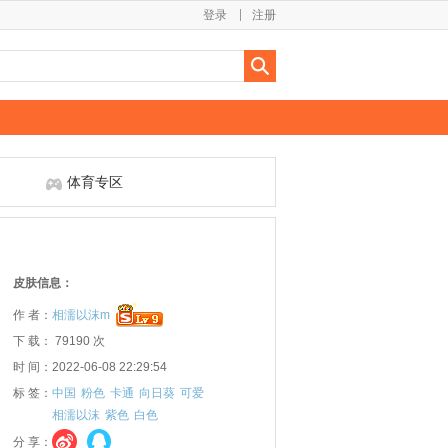
登录
注册
体育专区
皮肤信息：
作 者：
相濡以沫m
下 载： 79190 次
时 间：2022-06-08 22:29:54
标 签：
中国
粉色
卡通
向日葵
可爱
相濡以沫
紫色
白色
分 享：