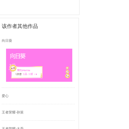
该作者其他作品
向日葵
爱心
王者荣耀-孙策
王者荣耀-大乔