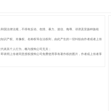
共和国法律法规，不得有反动、色情、暴力、迷信、侮辱、诽谤及宣扬种族歧
的知识产权、肖像权、名称权等合法权利，由此产生的一切纠纷由作者或者上传
仅代表其个人行为，概与搜狗公司无关；
，即表明上传者同意授权搜狗公司免费使用享有著作权的图片，作者或上传者享