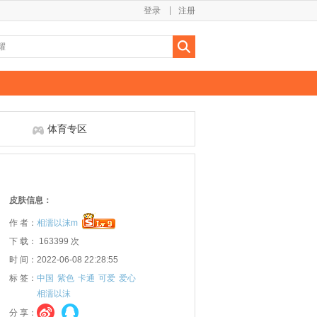
登录
注册
体育专区
皮肤信息：
作 者：
相濡以沫m
下 载： 163399 次
时 间：2022-06-08 22:28:55
标 签：
中国
紫色
卡通
可爱
爱心
相濡以沫
分 享：