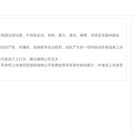
共和国法律法规，不得有反动、色情、暴力、迷信、侮辱、诽谤及宣扬种族歧
的知识产权、肖像权、名称权等合法权利，由此产生的一切纠纷由作者或者上传
仅代表其个人行为，概与搜狗公司无关；
，即表明上传者同意授权搜狗公司免费使用享有著作权的图片，作者或上传者享