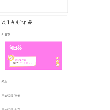
该作者其他作品
向日葵
爱心
王者荣耀-孙策
王者荣耀-大乔