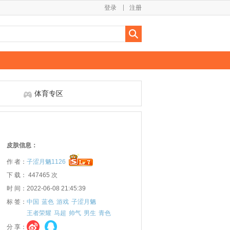
登录
注册
体育专区
皮肤信息：
作 者：
子涩月魉1126
下 载： 447465 次
时 间：2022-06-08 21:45:39
标 签：
中国
蓝色
游戏
子涩月魉
王者荣耀
马超
帅气
男生
青色
分 享：