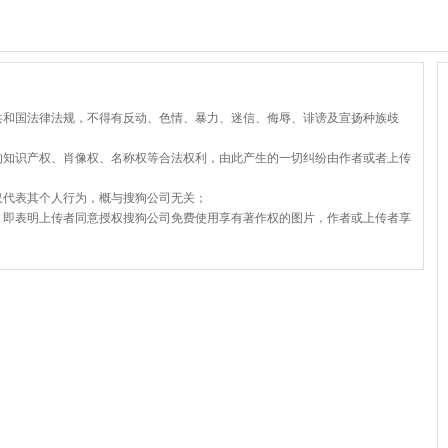
共和国法律法规，不得有反动、色情、暴力、迷信、侮辱、诽谤及宣扬种族歧
的知识产权、肖像权、名称权等合法权利，由此产生的一切纠纷由作者或者上传
仅代表其个人行为，概与搜狗公司无关；
，即表明上传者同意授权搜狗公司免费使用享有著作权的图片，作者或上传者享