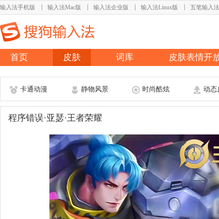
输入法手机版
输入法Mac版
输入法企业版
输入法Linux版
五笔输入
首页
皮肤
词库
皮肤表情开
卡通动漫
静物风景
时尚酷炫
动态
程序错误·亚瑟·王者荣耀