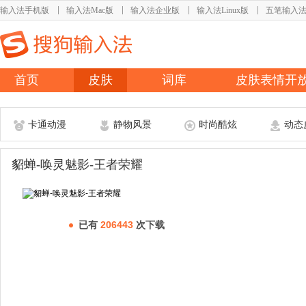
输入法手机版
输入法Mac版
输入法企业版
输入法Linux版
五笔输入
首页
皮肤
词库
皮肤表情开
卡通动漫
静物风景
时尚酷炫
动态
貂蝉-唤灵魅影-王者荣耀
已有
206443
次下载