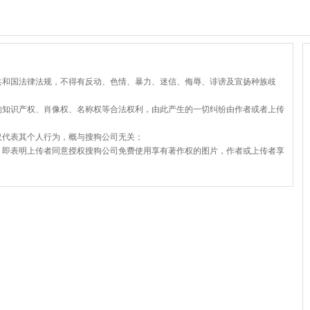
共和国法律法规，不得有反动、色情、暴力、迷信、侮辱、诽谤及宣扬种族歧
的知识产权、肖像权、名称权等合法权利，由此产生的一切纠纷由作者或者上传
仅代表其个人行为，概与搜狗公司无关；
，即表明上传者同意授权搜狗公司免费使用享有著作权的图片，作者或上传者享