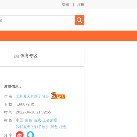
登录
注册
体育专区
皮肤信息：
作 者：
我和夏天的影子散步
下 载： 160879 次
时 间：2022-04-20 21:32:55
标 签：
中国
紫色
游戏
王者荣耀
我和夏天的影子散步
黑色
橙色
分 享：