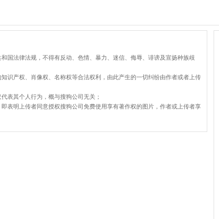
共和国法律法规，不得有反动、色情、暴力、迷信、侮辱、诽谤及宣扬种族歧
的知识产权、肖像权、名称权等合法权利，由此产生的一切纠纷由作者或者上传
仅代表其个人行为，概与搜狗公司无关；
，即表明上传者同意授权搜狗公司免费使用享有著作权的图片，作者或上传者享