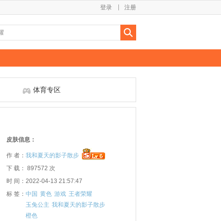
登录
注册
体育专区
皮肤信息：
作 者：
我和夏天的影子散步
下 载： 897572 次
时 间：2022-04-13 21:57:47
标 签：
中国
黄色
游戏
王者荣耀
玉兔公主
我和夏天的影子散步
橙色