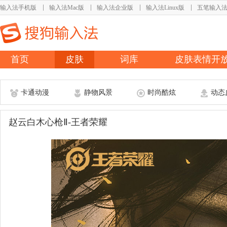
输入法手机版
输入法Mac版
输入法企业版
输入法Linux版
五笔输入
首页
皮肤
词库
皮肤表情开
卡通动漫
静物风景
时尚酷炫
动态
赵云白木心枪Ⅱ-王者荣耀