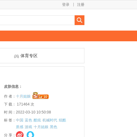
登录
注册
体育专区
皮肤信息：
作 者：
十月姑娘
下 载： 171464 次
时 间：2022-03-10 10:50:08
标 签：
中国
蓝色
酷炫
机械时代
炫酷
质感
游戏
十月姑娘
黑色
分 享：