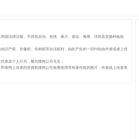
共和国法律法规，不得有反动、色情、暴力、迷信、侮辱、诽谤及宣扬种族歧
的知识产权、肖像权、名称权等合法权利，由此产生的一切纠纷由作者或者上传
仅代表其个人行为，概与搜狗公司无关；
，即表明上传者同意授权搜狗公司免费使用享有著作权的图片，作者或上传者享