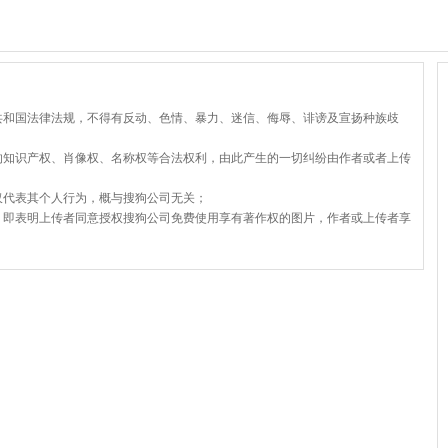
共和国法律法规，不得有反动、色情、暴力、迷信、侮辱、诽谤及宣扬种族歧
的知识产权、肖像权、名称权等合法权利，由此产生的一切纠纷由作者或者上传
仅代表其个人行为，概与搜狗公司无关；
，即表明上传者同意授权搜狗公司免费使用享有著作权的图片，作者或上传者享