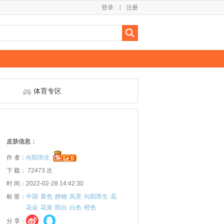
登录
注册
体育专区
皮肤信息：
作 者：
向阳而生
下 载： 72473 次
时 间：2022-02-28 14:42:30
标 签：
中国
黄色
静物
风景
向阳而生
花
花朵
花束
阳台
白色
橙色
分 享：