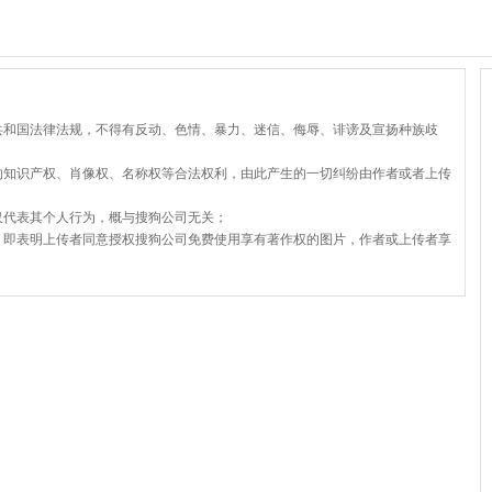
共和国法律法规，不得有反动、色情、暴力、迷信、侮辱、诽谤及宣扬种族歧
的知识产权、肖像权、名称权等合法权利，由此产生的一切纠纷由作者或者上传
仅代表其个人行为，概与搜狗公司无关；
，即表明上传者同意授权搜狗公司免费使用享有著作权的图片，作者或上传者享