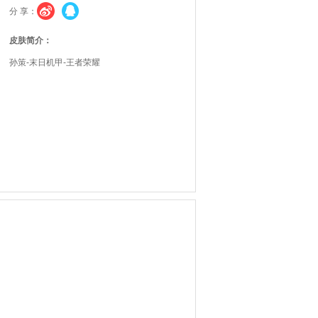
分 享：
皮肤简介：
孙策-末日机甲-王者荣耀