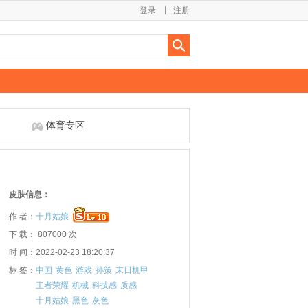
登录
注册
体育专区
皮肤信息：
作 者：
十月姑娘
下 载： 807000 次
时 间：2022-02-23 18:20:37
标 签：
中国
黄色
游戏
孙策
末日机甲
王者荣耀
机械
科技感
质感
十月姑娘
黑色
灰色