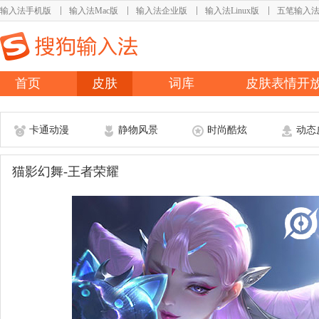
输入法手机版
输入法Mac版
输入法企业版
输入法Linux版
五笔输入
首页
皮肤
词库
皮肤表情开
卡通动漫
静物风景
时尚酷炫
动态
猫影幻舞-王者荣耀