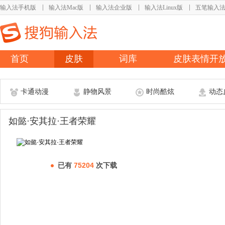
输入法手机版
输入法Mac版
输入法企业版
输入法Linux版
五笔输入
首页
皮肤
词库
皮肤表情开
卡通动漫
静物风景
时尚酷炫
动态
如懿·安其拉·王者荣耀
已有
75204
次下载