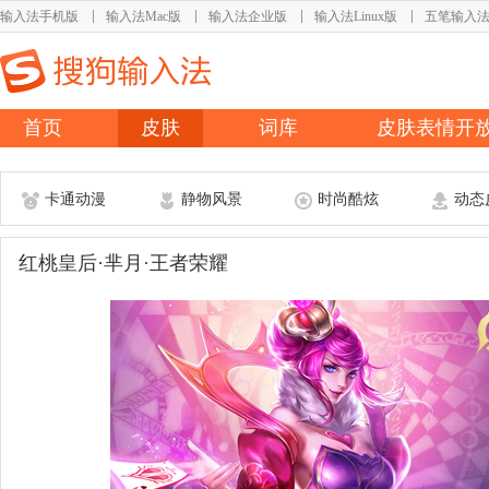
输入法手机版
输入法Mac版
输入法企业版
输入法Linux版
五笔输入
首页
皮肤
词库
皮肤表情开
卡通动漫
静物风景
时尚酷炫
动态
红桃皇后·芈月·王者荣耀