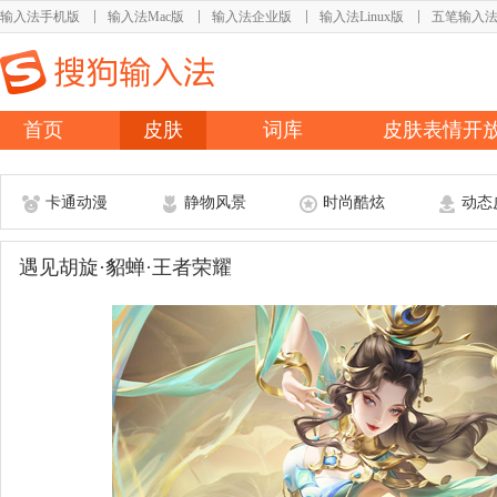
输入法手机版
输入法Mac版
输入法企业版
输入法Linux版
五笔输入
首页
皮肤
词库
皮肤表情开
卡通动漫
静物风景
时尚酷炫
动态
遇见胡旋·貂蝉·王者荣耀